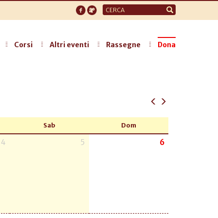
Form
di
ricerca
Corsi
Altri eventi
Rassegne
Dona
Sab
Dom
4
5
6