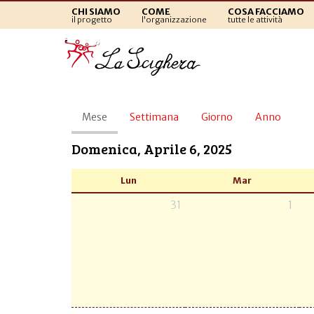
CHI SIAMO
COME
COSA FACCIAMO
il progetto
l'organizzazione
tutte le attività
Schede
Mese
(scheda
Settimana
Giorno
Anno
primarie
attiva)
Domenica, Aprile 6, 2025
Lun
Mar
31
1