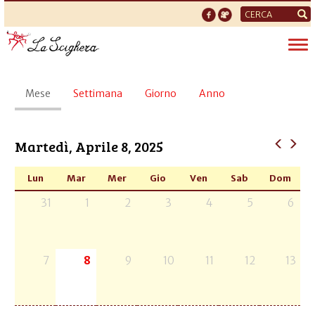
Form
di
Tog
ricerca
nav
Schede
Mese
(scheda
Settimana
Giorno
Anno
primarie
attiva)
Martedì, Aprile 8, 2025
Lun
Mar
Mer
Gio
Ven
Sab
Dom
31
1
2
3
4
5
6
7
8
9
10
11
12
13