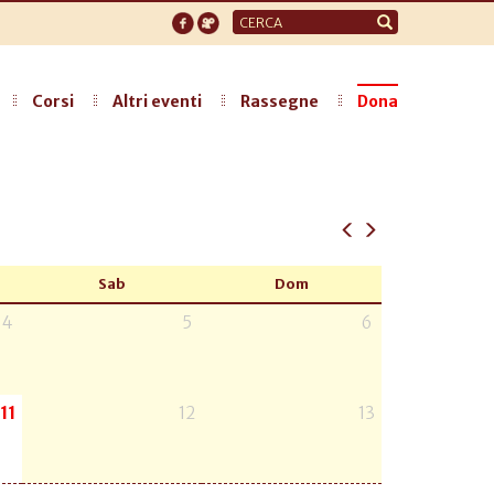
Form
di
ricerca
Corsi
Altri eventi
Rassegne
Dona
Sab
Dom
4
5
6
11
12
13