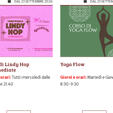
DAL
23 SETTEMBRE 2026
DAL
23 SETTE
di Lindy Hop
Yoga Flow
mediate
 orari:
Tutti i mercoledì dalle
Giorni e orari:
Martedì e Gio
le 21.40
8:30-9:30