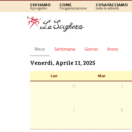
CHI SIAMO
COME
COSA FACCIAMO
il progetto
l'organizzazione
tutte le attività
Schede
Mese
(scheda
Settimana
Giorno
Anno
primarie
attiva)
Venerdì, Aprile 11, 2025
Lun
Mar
31
1
7
8