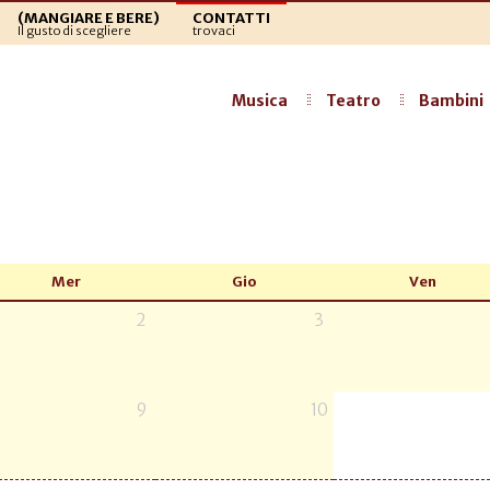
(MANGIARE E BERE)
CONTATTI
Il gusto di scegliere
trovaci
Musica
Teatro
Bambini
Mer
Gio
Ven
2
3
9
10