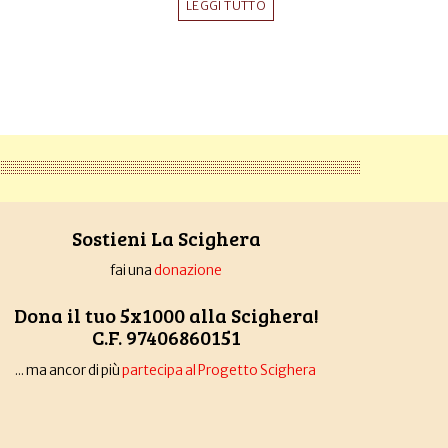
LEGGI TUTTO
Sostieni La Scighera
fai una
donazione
Dona il tuo 5x1000 alla Scighera!
C.F. 97406860151
... ma ancor di più
partecipa al Progetto Scighera