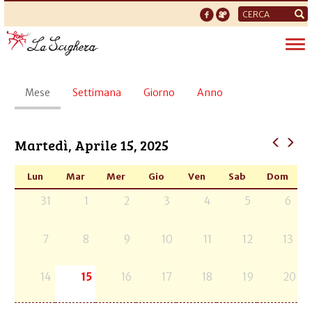
Form
di
Tog
ricerca
nav
Schede
Mese
(scheda
Settimana
Giorno
Anno
primarie
attiva)
Martedì, Aprile 15, 2025
Lun
Mar
Mer
Gio
Ven
Sab
Dom
31
1
2
3
4
5
6
7
8
9
10
11
12
13
14
15
16
17
18
19
20