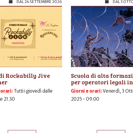
DAL
24 SETTEMBRE 2026
DAL
3 OTT
di Rockabilly Jive
Scuola di alta formaz
ner
per operatori legali in.
 orari:
Tutti i giovedì dalle
Giorni e orari:
Venerdì, 3 Ott
le 21.30
2025 - 09:00