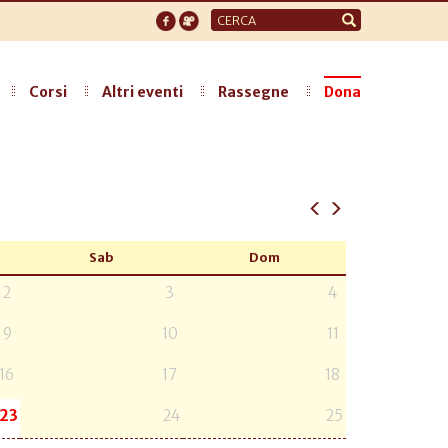
Form
di
ricerca
Corsi
Altri eventi
Rassegne
Dona
Sab
Dom
2
3
4
9
10
11
16
17
18
23
24
25