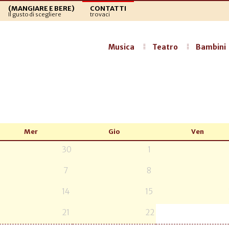
(MANGIARE E BERE)
CONTATTI
Il gusto di scegliere
trovaci
Musica
Teatro
Bambini
Mer
Gio
Ven
30
1
7
8
14
15
21
22