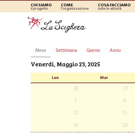
CHI SIAMO
COME
COSA FACCIAMO
il progetto
l'organizzazione
tutte le attività
Schede
Mese
(scheda
Settimana
Giorno
Anno
primarie
attiva)
Venerdì, Maggio 23, 2025
Lun
Mar
28
29
5
6
12
13
19
20