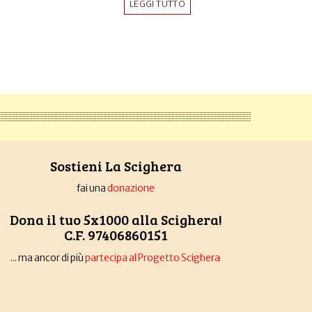
LEGGI TUTTO
Sostieni La Scighera
fai una
donazione
Dona il tuo 5x1000 alla Scighera!
C.F. 97406860151
... ma ancor di più
partecipa al Progetto Scighera