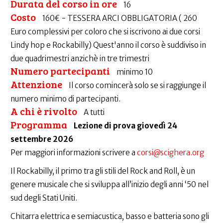
Durata del corso in ore
16
Costo
160€ - TESSERA ARCI OBBLIGATORIA ( 260
Euro complessivi per coloro che si iscrivono ai due corsi
Lindy hop e Rockabilly) Quest'anno il corso è suddiviso in
due quadrimestri anzichè in tre trimestri
Numero partecipanti
minimo 10
Attenzione
Il corso comincerà solo se si raggiunge il
numero minimo di partecipanti.
A chi è rivolto
A tutti
Programma
Lezione di prova giovedì 24
settembre 2026
Per maggiori informazioni scrivere a
corsi@scighera.org
Il Rockabilly, il primo tra gli stili del Rock and Roll, è un
genere musicale che si sviluppa all’inizio degli anni ‘50 nel
sud degli Stati Uniti.
Chitarra elettrica e semiacustica, basso e batteria sono gli