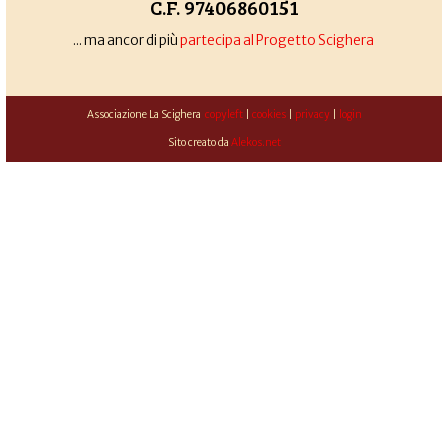
C.F. 97406860151
... ma ancor di più
partecipa al Progetto Scighera
Associazione La Scighera
copyleft
|
cookies
|
privacy
|
login
Sito creato da
Alekos.net