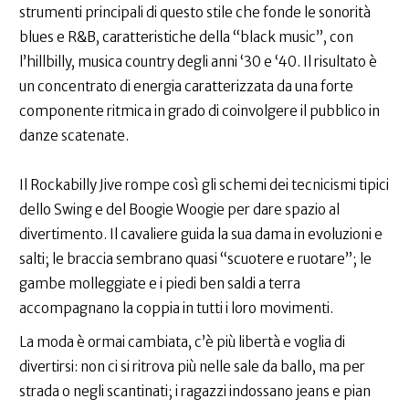
strumenti principali di questo stile che fonde le sonorità
blues e R&B, caratteristiche della “black music”, con
l’hillbilly, musica country degli anni ‘30 e ‘40. Il risultato è
un concentrato di energia caratterizzata da una forte
componente ritmica in grado di coinvolgere il pubblico in
danze scatenate.
Il Rockabilly Jive rompe così gli schemi dei tecnicismi tipici
dello Swing e del Boogie Woogie per dare spazio al
divertimento. Il cavaliere guida la sua dama in evoluzioni e
salti; le braccia sembrano quasi “scuotere e ruotare”; le
gambe molleggiate e i piedi ben saldi a terra
accompagnano la coppia in tutti i loro movimenti.
La moda è ormai cambiata, c’è più libertà e voglia di
divertirsi: non ci si ritrova più nelle sale da ballo, ma per
strada o negli scantinati; i ragazzi indossano jeans e pian