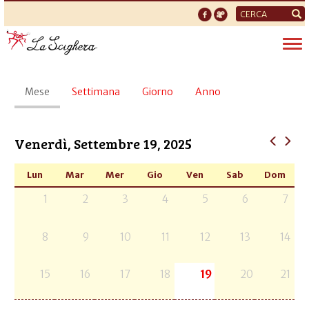
Form
di
Tog
ricerca
nav
Schede
Mese
(scheda
Settimana
Giorno
Anno
primarie
attiva)
Venerdì, Settembre 19, 2025
Lun
Mar
Mer
Gio
Ven
Sab
Dom
1
2
3
4
5
6
7
8
9
10
11
12
13
14
15
16
17
18
19
20
21