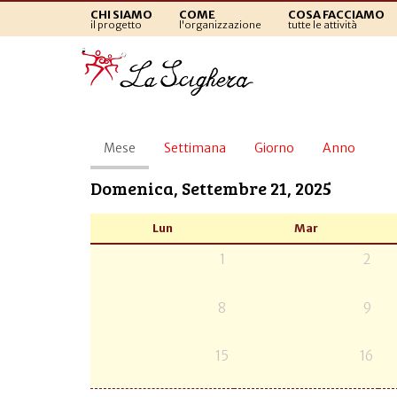
CHI SIAMO
COME
COSA FACCIAMO
il progetto
l'organizzazione
tutte le attività
Schede
Mese
(scheda
Settimana
Giorno
Anno
primarie
attiva)
Domenica, Settembre 21, 2025
Lun
Mar
1
2
8
9
15
16