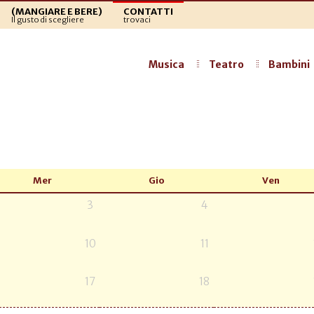
(MANGIARE E BERE)
CONTATTI
Il gusto di scegliere
trovaci
Musica
Teatro
Bambini
Mer
Gio
Ven
3
4
10
11
17
18