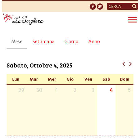
Form
di
Tog
ricerca
nav
Schede
Mese
(scheda
Settimana
Giorno
Anno
primarie
attiva)
Sabato, Ottobre 4, 2025
Lun
Mar
Mer
Gio
Ven
Sab
Dom
29
30
1
2
3
4
5