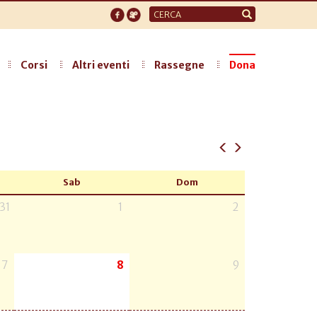
Form
di
ricerca
Corsi
Altri eventi
Rassegne
Dona
Sab
Dom
31
1
2
7
8
9