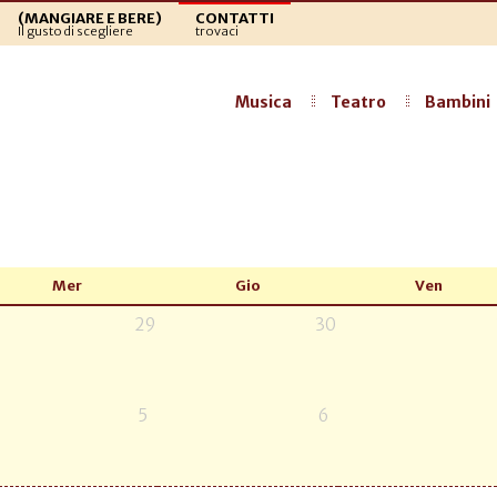
(MANGIARE E BERE)
CONTATTI
Il gusto di scegliere
trovaci
Musica
Teatro
Bambini
Mer
Gio
Ven
29
30
5
6