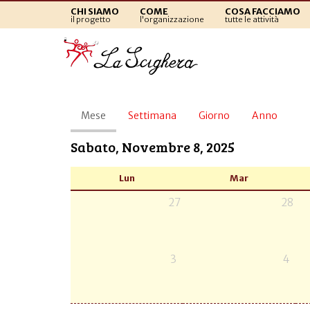
CHI SIAMO
COME
COSA FACCIAMO
il progetto
l'organizzazione
tutte le attività
Schede
Mese
(scheda
Settimana
Giorno
Anno
primarie
attiva)
Sabato, Novembre 8, 2025
Lun
Mar
27
28
3
4