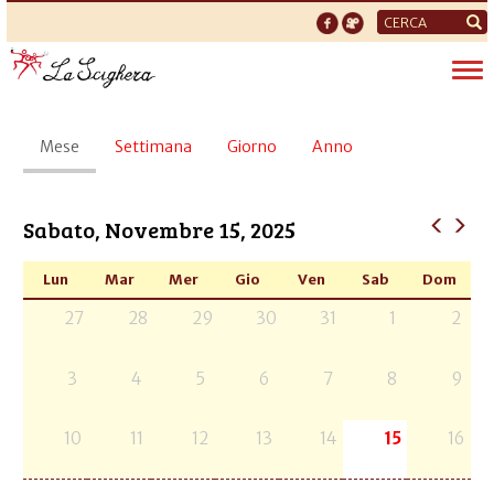
Form
di
Tog
ricerca
nav
Schede
Mese
(scheda
Settimana
Giorno
Anno
primarie
attiva)
Sabato, Novembre 15, 2025
Lun
Mar
Mer
Gio
Ven
Sab
Dom
27
28
29
30
31
1
2
3
4
5
6
7
8
9
10
11
12
13
14
15
16