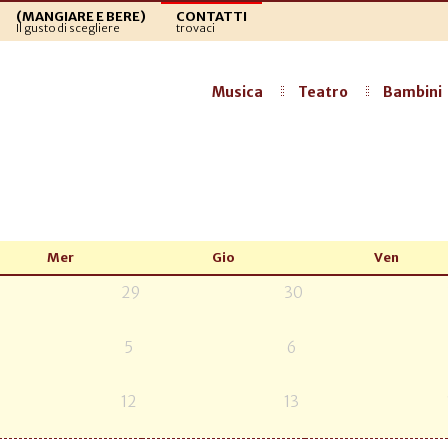
(MANGIARE E BERE)
CONTATTI
Il gusto di scegliere
trovaci
Musica
Teatro
Bambini
Mer
Gio
Ven
29
30
5
6
12
13