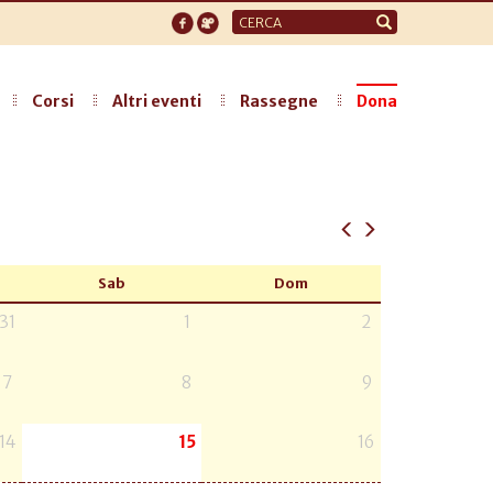
Form
di
ricerca
Corsi
Altri eventi
Rassegne
Dona
Sab
Dom
31
1
2
7
8
9
14
15
16