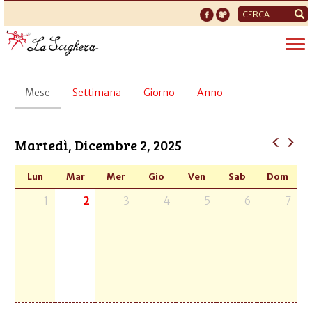
Form
di
Tog
ricerca
nav
Schede
Mese
(scheda
Settimana
Giorno
Anno
primarie
attiva)
Martedì, Dicembre 2, 2025
Lun
Mar
Mer
Gio
Ven
Sab
Dom
1
2
3
4
5
6
7