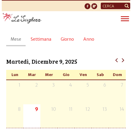
Form
di
Tog
ricerca
nav
Schede
Mese
(scheda
Settimana
Giorno
Anno
primarie
attiva)
Martedì, Dicembre 9, 2025
Lun
Mar
Mer
Gio
Ven
Sab
Dom
1
2
3
4
5
6
7
8
9
10
11
12
13
14