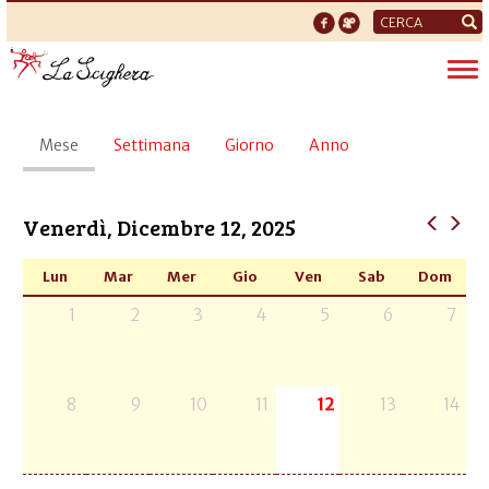
Form
di
Tog
ricerca
nav
Schede
Mese
(scheda
Settimana
Giorno
Anno
primarie
attiva)
Venerdì, Dicembre 12, 2025
Lun
Mar
Mer
Gio
Ven
Sab
Dom
1
2
3
4
5
6
7
8
9
10
11
12
13
14