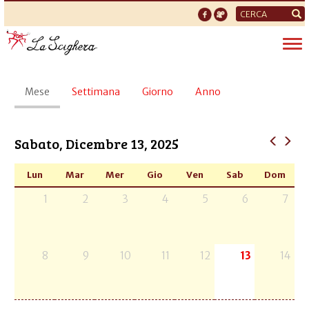
Form
di
Tog
ricerca
nav
Schede
Mese
(scheda
Settimana
Giorno
Anno
primarie
attiva)
Sabato, Dicembre 13, 2025
Lun
Mar
Mer
Gio
Ven
Sab
Dom
1
2
3
4
5
6
7
8
9
10
11
12
13
14