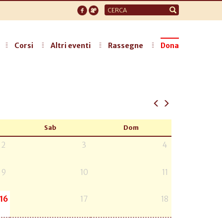
Form
di
ricerca
Corsi
Altri eventi
Rassegne
Dona
Sab
Dom
2
3
4
9
10
11
16
17
18