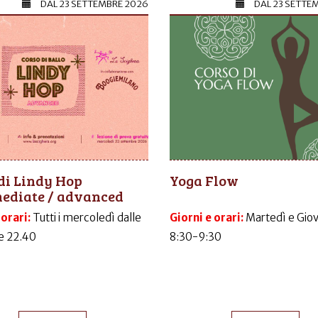
DAL
23 SETTEMBRE 2026
DAL
23 SETTE
di Lindy Hop
Yoga Flow
mediate / advanced
 orari:
Tutti i mercoledì dalle
Giorni e orari:
Martedì e Gio
le 22.40
8:30-9:30