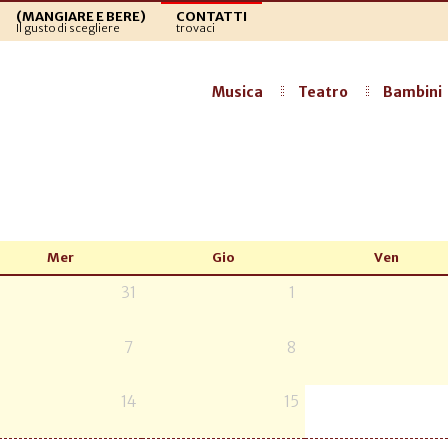
(MANGIARE E BERE)
CONTATTI
Il gusto di scegliere
trovaci
Musica
Teatro
Bambini
Mer
Gio
Ven
31
1
7
8
14
15