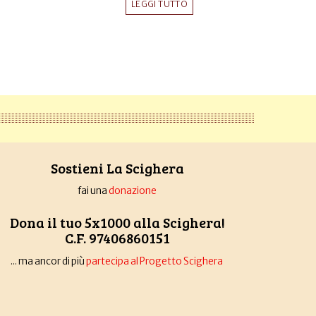
LEGGI TUTTO
Sostieni La Scighera
fai una
donazione
Dona il tuo 5x1000 alla Scighera!
C.F. 97406860151
... ma ancor di più
partecipa al Progetto Scighera