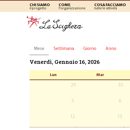
CHI SIAMO
COME
COSA FACCIAMO
il progetto
l'organizzazione
tutte le attività
Schede
Mese
(scheda
Settimana
Giorno
Anno
primarie
attiva)
Venerdì, Gennaio 16, 2026
Lun
Mar
29
30
5
6
12
13