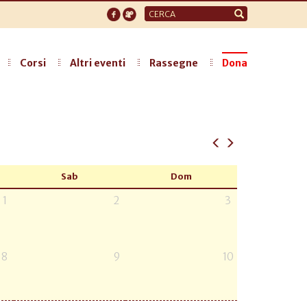
Form
di
ricerca
Corsi
Altri eventi
Rassegne
Dona
Sab
Dom
1
2
3
8
9
10