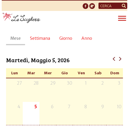
Form
di
Tog
ricerca
nav
Schede
Mese
(scheda
Settimana
Giorno
Anno
primarie
attiva)
Martedì, Maggio 5, 2026
Lun
Mar
Mer
Gio
Ven
Sab
Dom
27
28
29
30
1
2
3
4
5
6
7
8
9
10