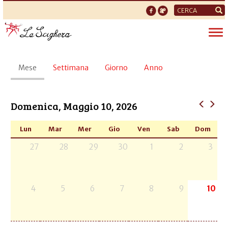
Form
di
Tog
ricerca
nav
Schede
Mese
(scheda
Settimana
Giorno
Anno
primarie
attiva)
Domenica, Maggio 10, 2026
Lun
Mar
Mer
Gio
Ven
Sab
Dom
27
28
29
30
1
2
3
4
5
6
7
8
9
10