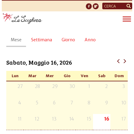
Form
di
Tog
ricerca
nav
Schede
Mese
(scheda
Settimana
Giorno
Anno
primarie
attiva)
Sabato, Maggio 16, 2026
Lun
Mar
Mer
Gio
Ven
Sab
Dom
27
28
29
30
1
2
3
4
5
6
7
8
9
10
11
12
13
14
15
16
17