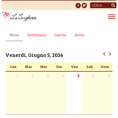
Form
di
Tog
ricerca
nav
Schede
Mese
(scheda
Settimana
Giorno
Anno
primarie
attiva)
Venerdì, Giugno 5, 2026
Lun
Mar
Mer
Gio
Ven
Sab
Dom
1
2
3
4
5
6
7