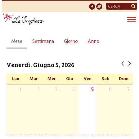
Form
di
Tog
ricerca
nav
Schede
Mese
(scheda
Settimana
Giorno
Anno
primarie
attiva)
Venerdì, Giugno 5, 2026
Lun
Mar
Mer
Gio
Ven
Sab
Dom
1
2
3
4
5
6
7