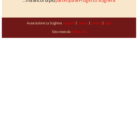
... ma ancor di più
partecipa al Progetto Scighera
Associazione La Scighera
copyleft
|
cookies
|
privacy
|
login
Sito creato da
Alekos.net