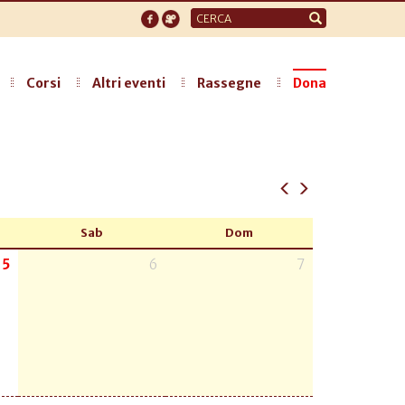
Form
di
ricerca
Corsi
Altri eventi
Rassegne
Dona
Sab
Dom
5
6
7