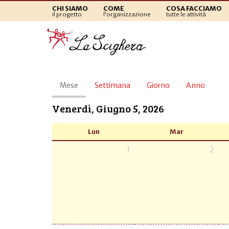
CHI SIAMO
COME
COSA FACCIAMO
il progetto
l'organizzazione
tutte le attività
Schede
Mese
(scheda
Settimana
Giorno
Anno
primarie
attiva)
Venerdì, Giugno 5, 2026
Lun
Mar
1
2