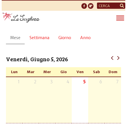
Form
di
Tog
ricerca
nav
Schede
Mese
(scheda
Settimana
Giorno
Anno
primarie
attiva)
Venerdì, Giugno 5, 2026
Lun
Mar
Mer
Gio
Ven
Sab
Dom
1
2
3
4
5
6
7