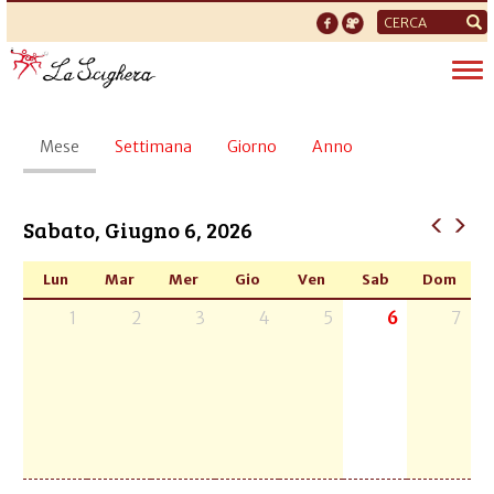
Form
di
Tog
ricerca
nav
Schede
Mese
(scheda
Settimana
Giorno
Anno
primarie
attiva)
Sabato, Giugno 6, 2026
Lun
Mar
Mer
Gio
Ven
Sab
Dom
1
2
3
4
5
6
7