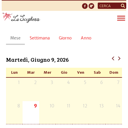
Form
di
Tog
ricerca
nav
Schede
Mese
(scheda
Settimana
Giorno
Anno
primarie
attiva)
Martedì, Giugno 9, 2026
Lun
Mar
Mer
Gio
Ven
Sab
Dom
1
2
3
4
5
6
7
8
9
10
11
12
13
14