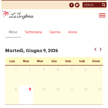
Form
di
Tog
ricerca
nav
Schede
Mese
(scheda
Settimana
Giorno
Anno
primarie
attiva)
Martedì, Giugno 9, 2026
Lun
Mar
Mer
Gio
Ven
Sab
Dom
1
2
3
4
5
6
7
8
9
10
11
12
13
14