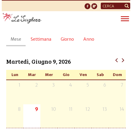
Form
di
Tog
ricerca
nav
Schede
Mese
(scheda
Settimana
Giorno
Anno
primarie
attiva)
Martedì, Giugno 9, 2026
Lun
Mar
Mer
Gio
Ven
Sab
Dom
1
2
3
4
5
6
7
8
9
10
11
12
13
14