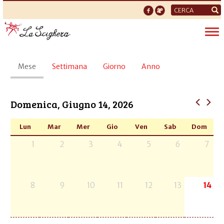
Form
di
Tog
ricerca
nav
Schede
Mese
(scheda
Settimana
Giorno
Anno
primarie
attiva)
Domenica, Giugno 14, 2026
Lun
Mar
Mer
Gio
Ven
Sab
Dom
1
2
3
4
5
6
7
8
9
10
11
12
13
14