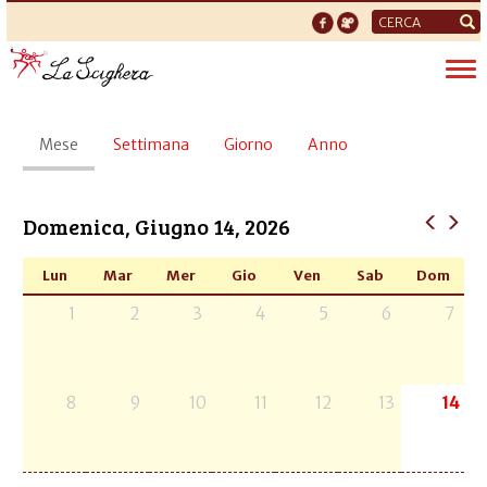
Form
di
Tog
ricerca
nav
Schede
Mese
(scheda
Settimana
Giorno
Anno
primarie
attiva)
Domenica, Giugno 14, 2026
Lun
Mar
Mer
Gio
Ven
Sab
Dom
1
2
3
4
5
6
7
8
9
10
11
12
13
14