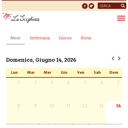
Form
di
Tog
ricerca
nav
Schede
Mese
(scheda
Settimana
Giorno
Anno
primarie
attiva)
Domenica, Giugno 14, 2026
Lun
Mar
Mer
Gio
Ven
Sab
Dom
1
2
3
4
5
6
7
8
9
10
11
12
13
14