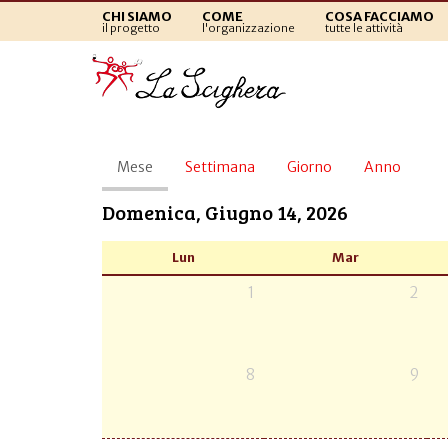
CHI SIAMO
COME
COSA FACCIAMO
il progetto
l'organizzazione
tutte le attività
Schede
Mese
(scheda
Settimana
Giorno
Anno
primarie
attiva)
Domenica, Giugno 14, 2026
Lun
Mar
1
2
8
9