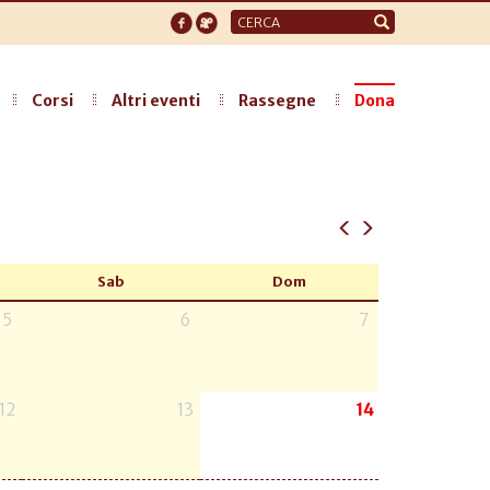
Form
di
ricerca
Corsi
Altri eventi
Rassegne
Dona
Sab
Dom
5
6
7
12
13
14