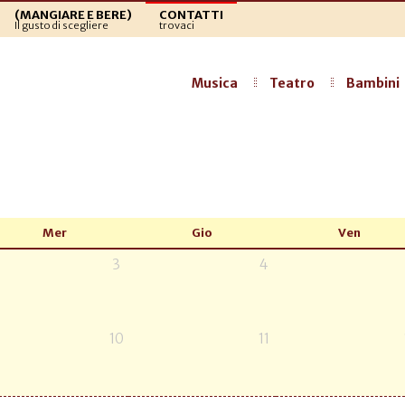
(MANGIARE E BERE)
CONTATTI
Il gusto di scegliere
trovaci
Musica
Teatro
Bambini
Mer
Gio
Ven
3
4
10
11