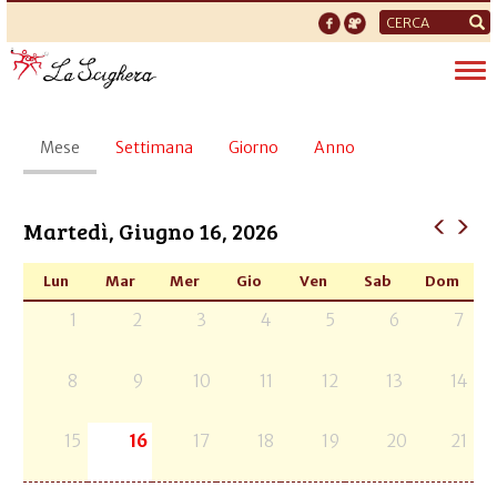
Form
di
Tog
ricerca
nav
Schede
Mese
(scheda
Settimana
Giorno
Anno
primarie
attiva)
Martedì, Giugno 16, 2026
Lun
Mar
Mer
Gio
Ven
Sab
Dom
1
2
3
4
5
6
7
8
9
10
11
12
13
14
15
16
17
18
19
20
21