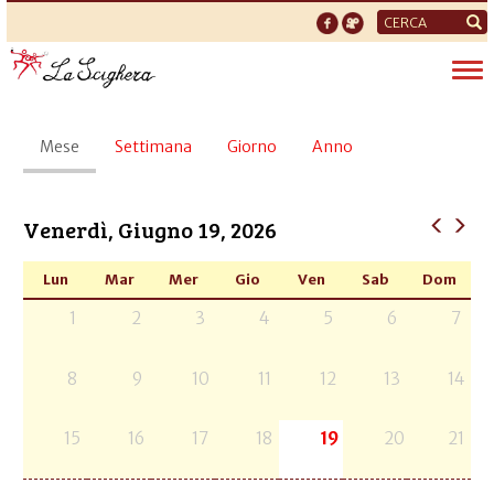
Form
di
Tog
ricerca
nav
Schede
Mese
(scheda
Settimana
Giorno
Anno
primarie
attiva)
Venerdì, Giugno 19, 2026
Lun
Mar
Mer
Gio
Ven
Sab
Dom
1
2
3
4
5
6
7
8
9
10
11
12
13
14
15
16
17
18
19
20
21