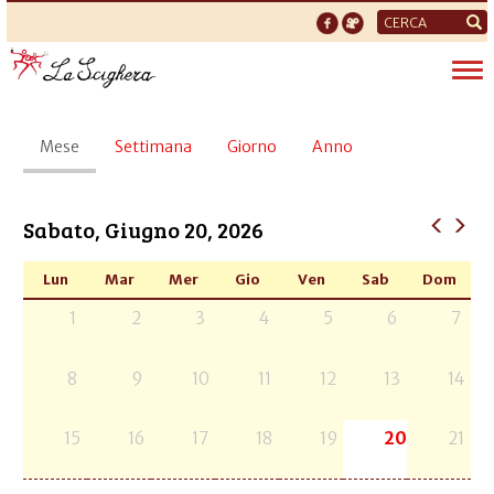
Form
di
Tog
ricerca
nav
Schede
Mese
(scheda
Settimana
Giorno
Anno
primarie
attiva)
Sabato, Giugno 20, 2026
Lun
Mar
Mer
Gio
Ven
Sab
Dom
1
2
3
4
5
6
7
8
9
10
11
12
13
14
15
16
17
18
19
20
21