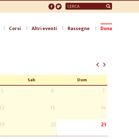
Form
di
ricerca
Corsi
Altri eventi
Rassegne
Dona
Sab
Dom
5
6
7
12
13
14
19
20
21