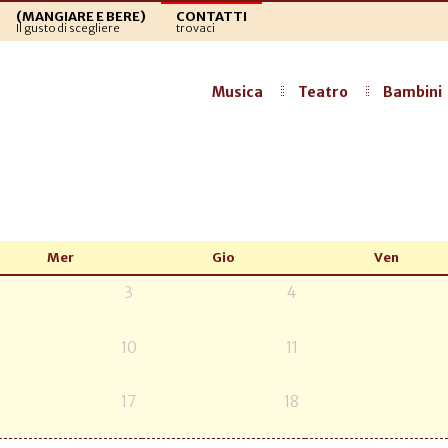
(MANGIARE E BERE)
CONTATTI
Il gusto di scegliere
trovaci
Musica
Teatro
Bambini
Mer
Gio
Ven
3
4
10
11
17
18