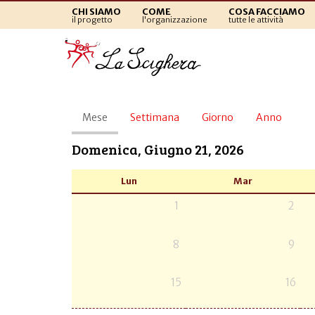
CHI SIAMO
COME
COSA FACCIAMO
il progetto
l'organizzazione
tutte le attività
Schede
Mese
(scheda
Settimana
Giorno
Anno
primarie
attiva)
Domenica, Giugno 21, 2026
Lun
Mar
1
2
8
9
15
16