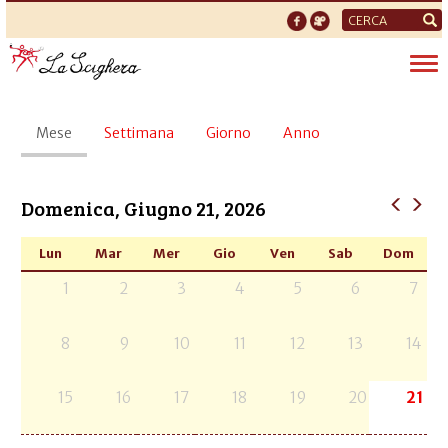
Form
di
Tog
ricerca
nav
Schede
Mese
(scheda
Settimana
Giorno
Anno
primarie
attiva)
Domenica, Giugno 21, 2026
Lun
Mar
Mer
Gio
Ven
Sab
Dom
1
2
3
4
5
6
7
8
9
10
11
12
13
14
15
16
17
18
19
20
21