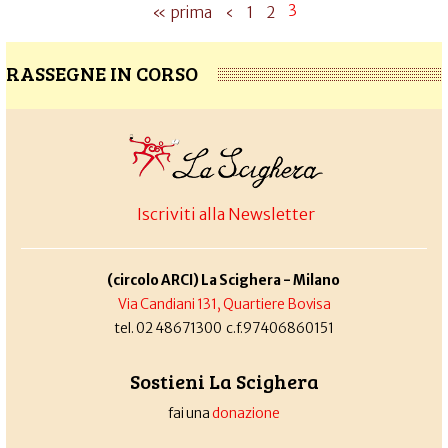
3
« prima
‹
1
2
RASSEGNE IN CORSO
Iscriviti alla Newsletter
(circolo ARCI) La Scighera - Milano
Via Candiani 131, Quartiere Bovisa
tel. 02 48671300 c.f.97406860151
Sostieni La Scighera
fai una
donazione