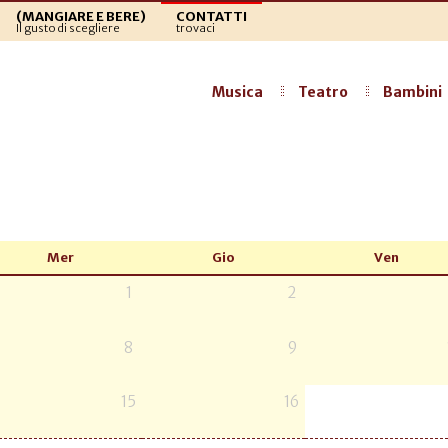
(MANGIARE E BERE)
CONTATTI
Il gusto di scegliere
trovaci
Musica
Teatro
Bambini
Mer
Gio
Ven
1
2
8
9
15
16