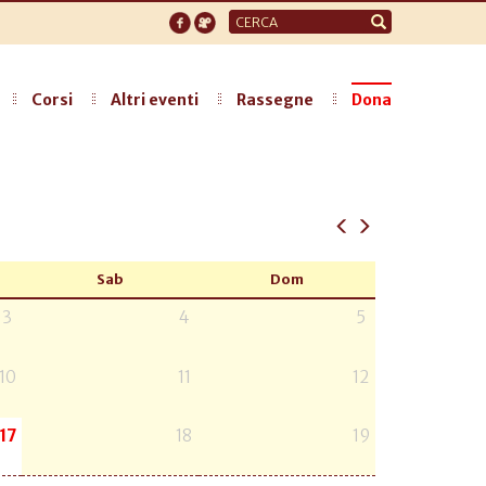
Form
di
ricerca
Corsi
Altri eventi
Rassegne
Dona
Sab
Dom
3
4
5
10
11
12
17
18
19