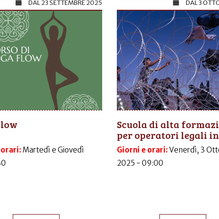
DAL
23 SETTEMBRE 2025
DAL
3 OTT
Flow
Scuola di alta formaz
per operatori legali in.
 orari:
Martedì e Giovedì
Giorni e orari:
Venerdì, 3 Ott
30
2025 - 09:00