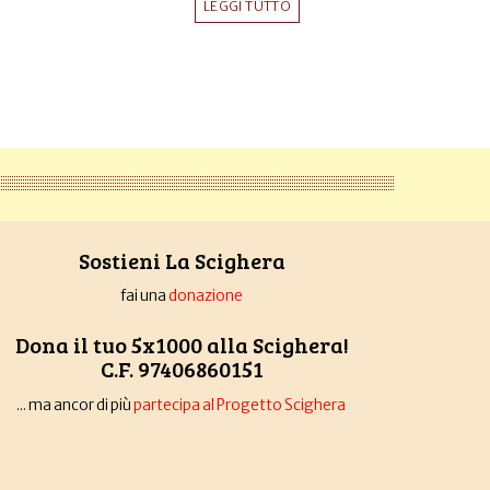
LEGGI TUTTO
Sostieni La Scighera
fai una
donazione
Dona il tuo 5x1000 alla Scighera!
C.F. 97406860151
... ma ancor di più
partecipa al Progetto Scighera