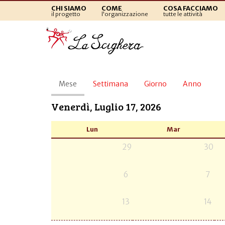
CHI SIAMO
COME
COSA FACCIAMO
il progetto
l'organizzazione
tutte le attività
Schede
Mese
(scheda
Settimana
Giorno
Anno
primarie
attiva)
Venerdì, Luglio 17, 2026
Lun
Mar
29
30
6
7
13
14