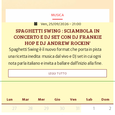
MUSICA
Ven, 25/09/2026 - 21:00
SPAGHETTI SWING : SCIAMBOLA IN
CONCERTO E DJ SET CON DJ FRANKIE
HOP E DJ ANDREW ROCKIN'
Spaghetti Swing è il nuovo format che porta in pista
una ricetta inedita: musica dal vivo e DJ set in cui ogni
nota parla italiano e invita a ballare dall’inizio alla fine.
LEGGI TUTTO
Lun
Mar
Mer
Gio
Ven
Sab
Dom
27
28
29
30
31
1
2