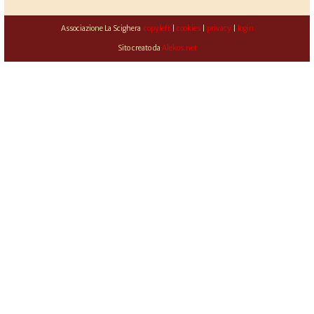
Associazione La Scighera
copyleft
|
cookies
|
privacy
|
login
Sito creato da
Alekos.net