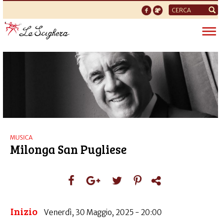
Form
di
Tog
ricerca
nav
MUSICA
Milonga San Pugliese
Inizio
Venerdì, 30 Maggio, 2025 - 20:00