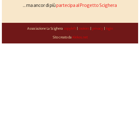
... ma ancor di più
partecipa al Progetto Scighera
Associazione La Scighera
copyleft
|
cookies
|
privacy
|
login
Sito creato da
Alekos.net