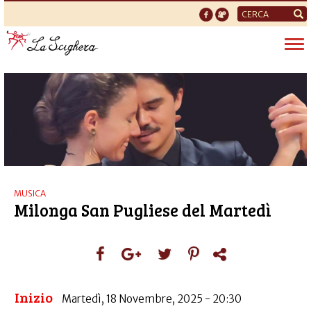
Form
di
Tog
ricerca
nav
MUSICA
Milonga San Pugliese del Martedì
Inizio
Martedì, 18 Novembre, 2025 - 20:30