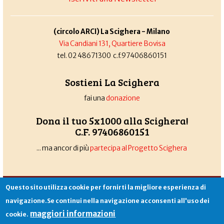
(circolo ARCI) La Scighera - Milano
Via Candiani 131, Quartiere Bovisa
tel. 02 48671300 c.f.97406860151
Sostieni La Scighera
fai una
donazione
Dona il tuo 5x1000 alla Scighera!
C.F. 97406860151
... ma ancor di più
partecipa al Progetto Scighera
Associazione La Scighera
copyleft
|
cookies
|
privacy
|
login
Questo sito utilizza cookie per fornirti la migliore esperienza di
Sito creato da
Alekos.net
navigazione.Se continui nella navigazione acconsenti all'uso dei
maggiori informazioni
cookie.