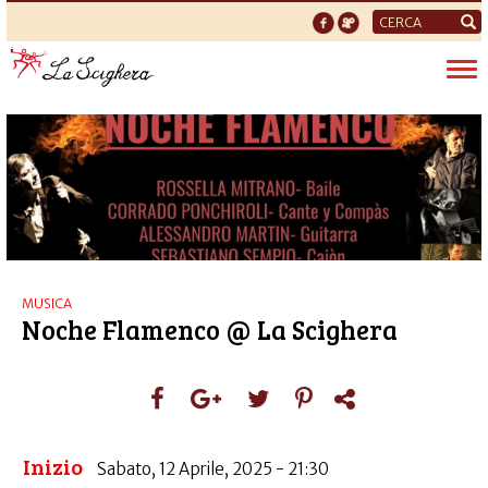
Form
di
Tog
ricerca
nav
MUSICA
Noche Flamenco @ La Scighera
Inizio
Sabato, 12 Aprile, 2025 - 21:30