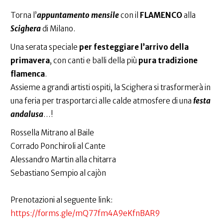
Torna l’
appuntamento mensile
con il
FLAMENCO
alla
Scighera
di Milano.
Una serata speciale
per festeggiare l’arrivo della
primavera
, con canti e balli della più
pura tradizione
flamenca
.
Assieme a grandi artisti ospiti, la Scighera si trasformerà in
una feria per trasportarci alle calde atmosfere di una
festa
andalusa
…!
Rossella Mitrano al Baile
Corrado Ponchiroli al Cante
Alessandro Martin alla chitarra
Sebastiano Sempio al cajòn
Prenotazioni al seguente link:
https://forms.gle/mQ77fm4A9eKfnBAR9