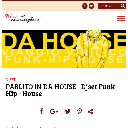
Form
di
Tog
ricerca
nav
DJSET
PABLITO IN DA HOUSE - Djset Funk -
Hip - House