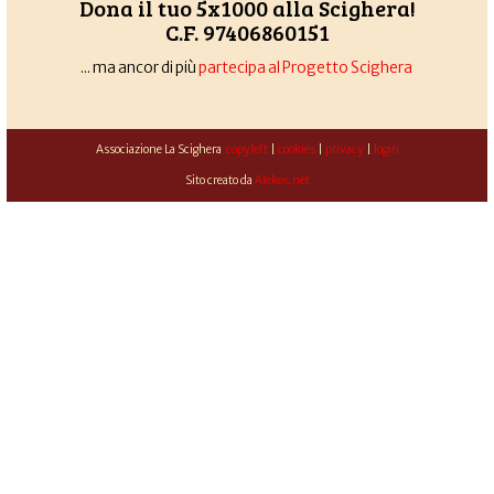
Dona il tuo 5x1000 alla Scighera!
C.F. 97406860151
... ma ancor di più
partecipa al Progetto Scighera
Associazione La Scighera
copyleft
|
cookies
|
privacy
|
login
Sito creato da
Alekos.net