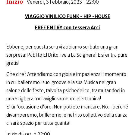
Inizio
Venerdì, 3 Febbraio, 2023 - 22:00
VIAGGIO VINILICO FUNK - HIP -HOUSE
FREE ENTRY con tessera Arci
Ebbene, per questa sera vi abbiamo serbato una gran
sorpresa: Pablito El Drito live a La Scighera! E si entra pure
gratis!
Che dire? Attendiamo con gioia e impazienza il momento
in cui balleremo i suoi groove e la sua Musica nel gran
salone delle feste, talvolta psichedelico, tramutandoci in
una Scighera meravigliosamente elettronica!
E' un'occasione d'oro. Non potrete mancare. No... perché
divamperemo, brilleremo, e nel rito collettivo della danza
ci sarà spazio per tuttə quantə!
Inizio dj-set: h 22:00