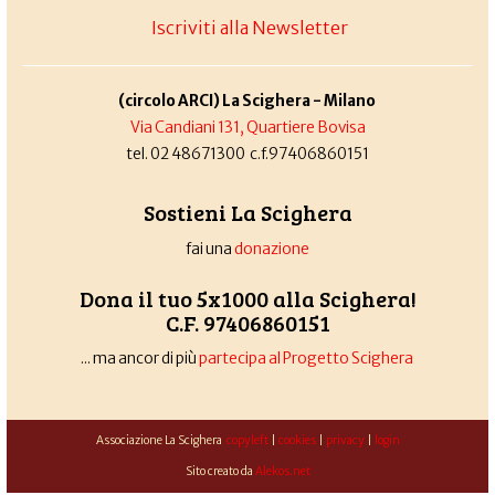
Iscriviti alla Newsletter
(circolo ARCI) La Scighera - Milano
Via Candiani 131, Quartiere Bovisa
tel. 02 48671300 c.f.97406860151
Sostieni La Scighera
fai una
donazione
Dona il tuo 5x1000 alla Scighera!
C.F. 97406860151
... ma ancor di più
partecipa al Progetto Scighera
Associazione La Scighera
copyleft
|
cookies
|
privacy
|
login
Sito creato da
Alekos.net