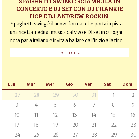
SPAGHETTI SWING : SCIAMBOLA IN
CONCERTO E DJ SET CON DJ FRANKIE
HOP E DJ ANDREW ROCKIN'
Spaghetti Swing è il nuovo format che porta in pista
una ricetta inedita: musica dal vivo e DJ set in cui ogni
nota parla italiano e invita a ballare dall’inizio alla fine.
LEGGI TUTTO
Lun
Mar
Mer
Gio
Ven
Sab
Dom
27
28
29
30
31
1
2
3
4
5
6
7
8
9
10
11
12
13
14
15
16
17
18
19
20
21
22
23
24
25
26
27
28
29
30