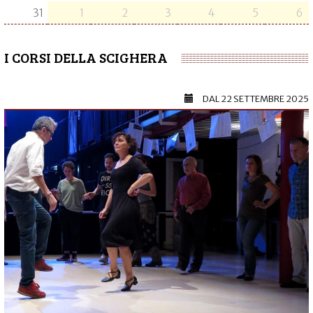
31
1
2
3
4
5
6
I CORSI DELLA SCIGHERA
DAL
22 SETTEMBRE 2025