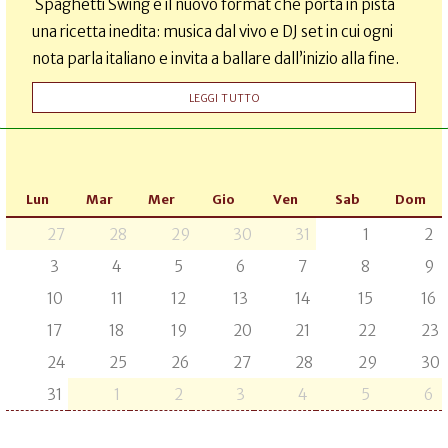
Spaghetti Swing è il nuovo format che porta in pista
una ricetta inedita: musica dal vivo e DJ set in cui ogni
nota parla italiano e invita a ballare dall’inizio alla fine.
LEGGI TUTTO
Lun
Mar
Mer
Gio
Ven
Sab
Dom
27
28
29
30
31
1
2
3
4
5
6
7
8
9
10
11
12
13
14
15
16
17
18
19
20
21
22
23
24
25
26
27
28
29
30
31
1
2
3
4
5
6