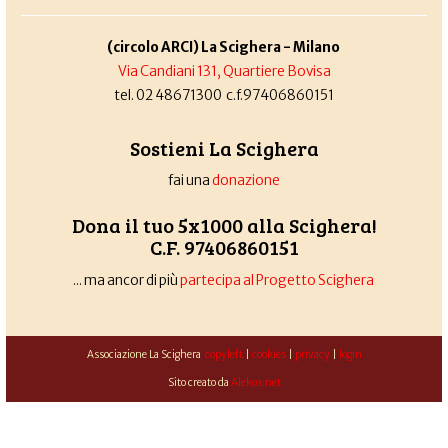
(circolo ARCI) La Scighera - Milano
Via Candiani 131, Quartiere Bovisa
tel. 02 48671300 c.f.97406860151
Sostieni La Scighera
fai una
donazione
Dona il tuo 5x1000 alla Scighera!
C.F. 97406860151
... ma ancor di più
partecipa al Progetto Scighera
Associazione La Scighera
copyleft
|
cookies
|
privacy
|
login
Sito creato da
Alekos.net