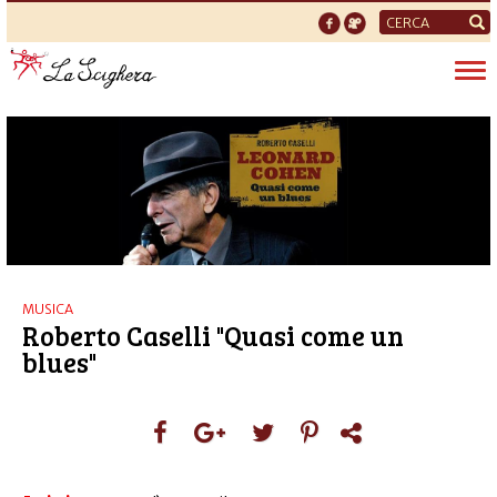
Form
di
Tog
ricerca
nav
MUSICA
Roberto Caselli "Quasi come un
blues"