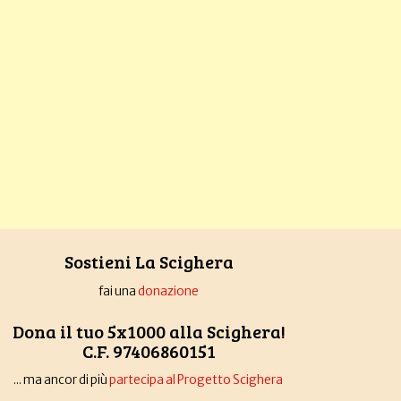
Sostieni La Scighera
fai una
donazione
Dona il tuo 5x1000 alla Scighera!
C.F. 97406860151
... ma ancor di più
partecipa al Progetto Scighera