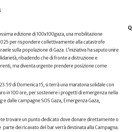
a
Q
prossima edizione di 100x100gaza, una mobilitazione
l 2025 per rispondere collettivamente alla catastrofe
sraele sulla popolazione di Gaza. L’iniziativa ha saputo unire
idarietà, ribadendo che di fronte a distruzione e
fferenti, ma diventa urgente prendere posizione come
 23.59 di Domenica 15, si terrà una maratona solidale con
uro in 100 ore, per sostenere i progetti di emergenza nella
Ong e dalle campagne SOS Gaza, Emergenza Gaza,
rete trovare un punto dedicato dove donare direttamente o
 e parte dei ricavato del bar verrà destinata alla Campagna.