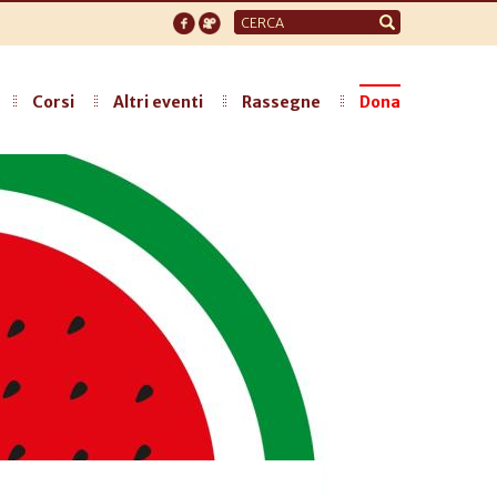
Form
di
ricerca
Corsi
Altri eventi
Rassegne
Dona