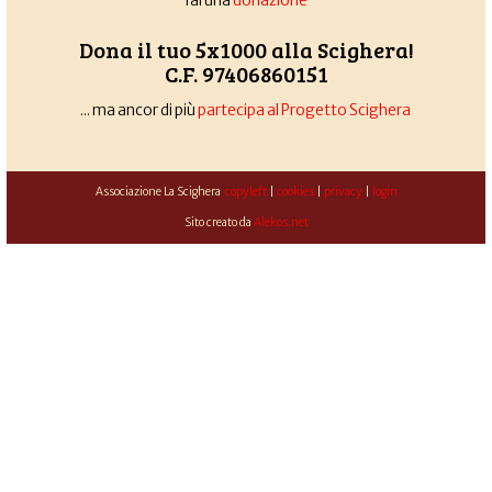
fai una
donazione
Dona il tuo 5x1000 alla Scighera!
C.F. 97406860151
... ma ancor di più
partecipa al Progetto Scighera
Associazione La Scighera
copyleft
|
cookies
|
privacy
|
login
Sito creato da
Alekos.net