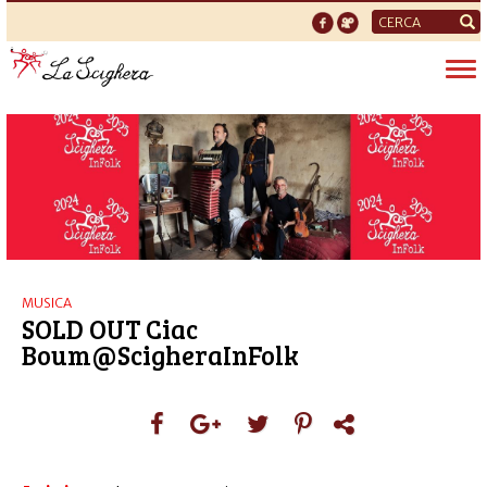
Form
di
Tog
ricerca
nav
MUSICA
SOLD OUT Ciac
Boum@ScigheraInFolk