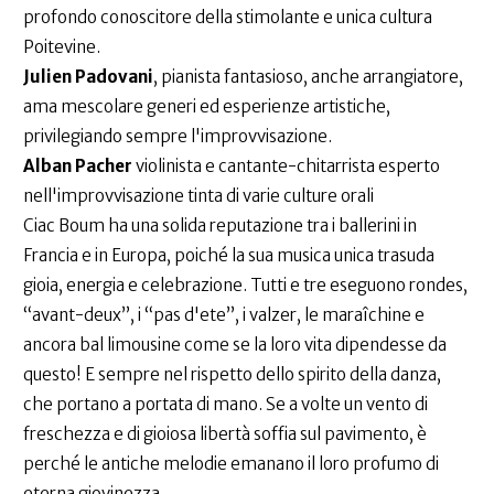
profondo conoscitore della stimolante e unica cultura
Poitevine.
Julien Padovani
, pianista fantasioso, anche arrangiatore,
ama mescolare generi ed esperienze artistiche,
privilegiando sempre l'improvvisazione.
Alban Pacher
violinista e cantante-chitarrista esperto
nell'improvvisazione tinta di varie culture orali
Ciac Boum ha una solida reputazione tra i ballerini in
Francia e in Europa, poiché la sua musica unica trasuda
gioia, energia e celebrazione. Tutti e tre eseguono rondes,
“avant-deux”, i “pas d'ete”, i valzer, le maraîchine e
ancora bal limousine come se la loro vita dipendesse da
questo! E sempre nel rispetto dello spirito della danza,
che portano a portata di mano. Se a volte un vento di
freschezza e di gioiosa libertà soffia sul pavimento, è
perché le antiche melodie emanano il loro profumo di
eterna giovinezza.