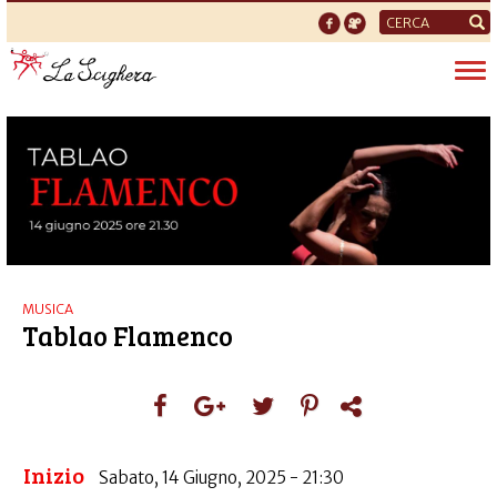
Form
di
Tog
ricerca
nav
MUSICA
Tablao Flamenco
Inizio
Sabato, 14 Giugno, 2025 - 21:30