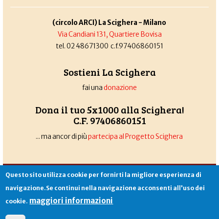
(circolo ARCI) La Scighera - Milano
Via Candiani 131, Quartiere Bovisa
tel. 02 48671300 c.f.97406860151
Sostieni La Scighera
fai una
donazione
Dona il tuo 5x1000 alla Scighera!
C.F. 97406860151
... ma ancor di più
partecipa al Progetto Scighera
Associazione La Scighera
copyleft
|
cookies
|
privacy
|
login
Questo sito utilizza cookie per fornirti la migliore esperienza di
Sito creato da
Alekos.net
navigazione.Se continui nella navigazione acconsenti all'uso dei
maggiori informazioni
cookie.