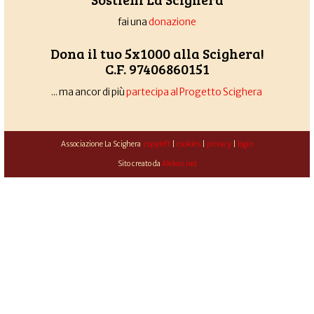
fai una
donazione
Dona il tuo 5x1000 alla Scighera!
C.F. 97406860151
... ma ancor di più
partecipa al Progetto Scighera
Associazione La Scighera
copyleft
|
cookies
|
privacy
|
login
Sito creato da
Alekos.net