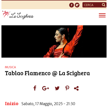
Form
di
Tog
ricerca
nav
MUSICA
Tablao Flamenco @ La Scighera
Inizio
Sabato, 17 Maggio, 2025 - 21:30